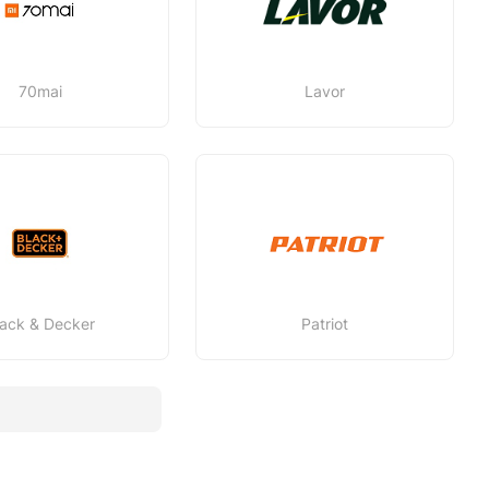
70mai
Lavor
lack & Decker
Patriot