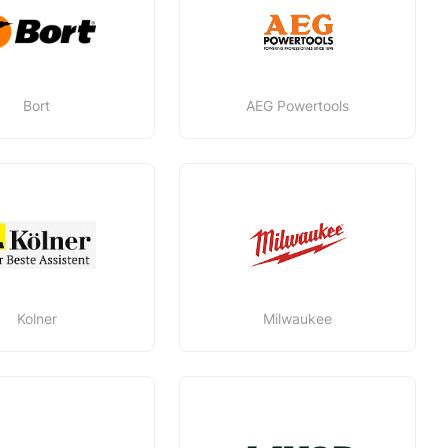
Bort
AEG Powertools
Kolner
Milwaukee