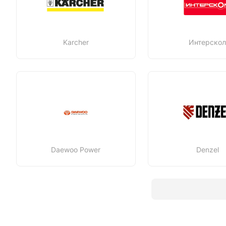
Karcher
Интерско
Daewoo Power
Denzel