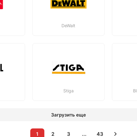
л
DeWalt
Stiga
B
Загрузить еще
1
2
3
...
43