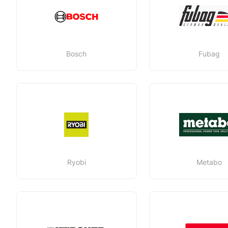
Bosch
Fubag
Ryobi
Metabo