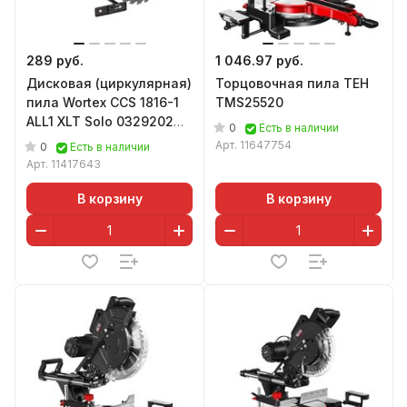
289 руб.
1 046.97 руб.
Дисковая (циркулярная)
Торцовочная пила TEH
пила Wortex CCS 1816-1
TMS25520
ALL1 XLT Solo 0329202
0
Есть в наличии
(без АКБ)
Арт.
11647754
0
Есть в наличии
Арт.
11417643
В корзину
В корзину