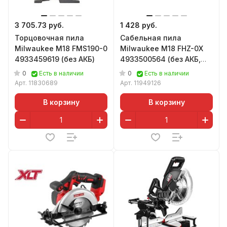
3 705.73 руб.
1 428 руб.
Торцовочная пила
Сабельная пила
Milwaukee M18 FMS190-0
Milwaukee M18 FHZ-0X
4933459619 (без АКБ)
4933500564 (без АКБ,
кейс)
0
0
Есть в наличии
Есть в наличии
Арт.
11830689
Арт.
11949126
В корзину
В корзину