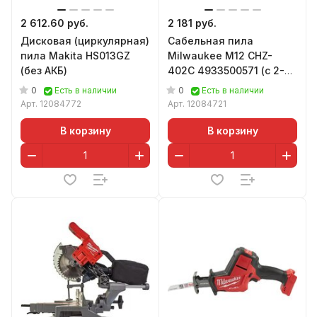
2 612.60 руб.
2 181 руб.
Дисковая (циркулярная)
Сабельная пила
пила Makita HS013GZ
Milwaukee M12 CHZ-
(без АКБ)
402C 4933500571 (с 2-
мя АКБ, кейс)
0
0
Есть в наличии
Есть в наличии
Арт.
12084772
Арт.
12084721
В корзину
В корзину