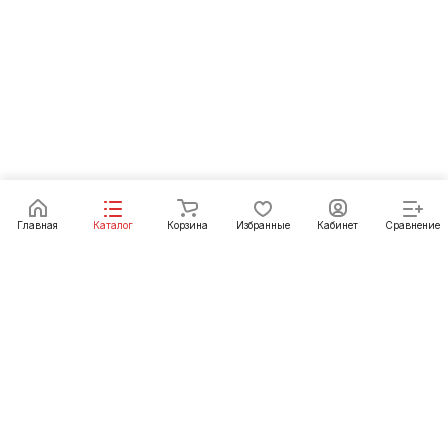
Главная
Каталог
Корзина
Избранные
Кабинет
Сравнение
Интернет-магазин
Компания
Каталог
Информация