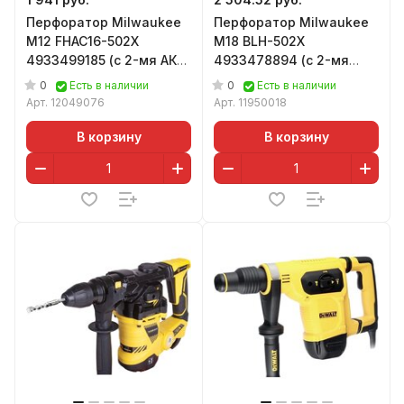
Перфоратор Milwaukee
Перфоратор Milwaukee
M12 FHAC16-502X
M18 BLH-502X
4933499185 (с 2-мя АКБ,
4933478894 (с 2-мя
кейс)
АКБ, кейс)
0
0
Есть в наличии
Есть в наличии
Арт.
12049076
Арт.
11950018
В корзину
В корзину