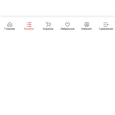
Главная
Каталог
Корзина
Избранные
Кабинет
Сравнение
Интернет-магазин
Компания
Каталог
Информация
+375 (29) 397-90-30
sdsplus2021@gmail.com
Республики Беларусь, г. Минск, ул. Городецкая,
44, пом. 155А