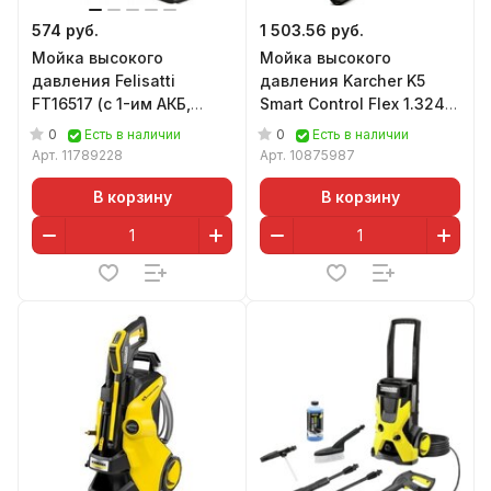
574 руб.
1 503.56 руб.
Мойка высокого
Мойка высокого
давления Felisatti
давления Karcher K5
FT16517 (с 1-им АКБ,
Smart Control Flex 1.324-
кейс)
730.0
0
0
Есть в наличии
Есть в наличии
Арт.
11789228
Арт.
10875987
В корзину
В корзину