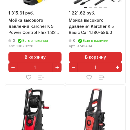
1 315.61 руб.
1 221.62 руб.
Мойка высокого
Мойка высокого
давления Karcher K 5
давления Karcher K 5
Power Control Flex 1.324-
Basic Car 1.180-586.0
700.0
0
0
Есть в наличии
Есть в наличии
Арт.
10673226
Арт.
9745404
В корзину
В корзину