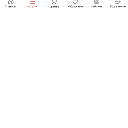
Главная
Каталог
Корзина
Избранные
Кабинет
Сравнение
Интернет-магазин
Компания
Каталог
Информация
+375 (29) 397-90-30
sdsplus2021@gmail.com
Республики Беларусь, г. Минск, ул. Городецкая,
44, пом. 155А