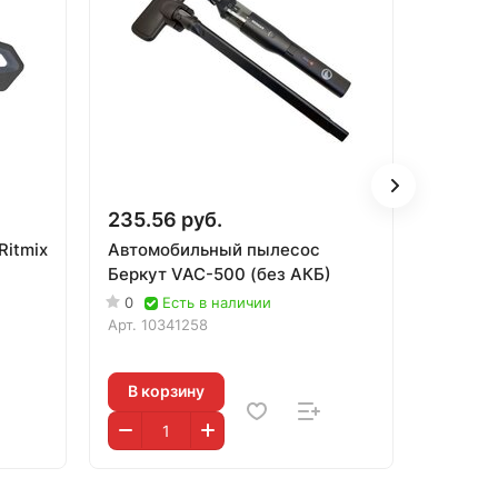
235.56 руб.
184.16
Ritmix
Автомобильный пылесос
Автомо
Беркут VAC-500 (без АКБ)
Goodye
0
Есть в наличии
0
Е
Арт.
10341258
Арт.
104
В корзину
В кор