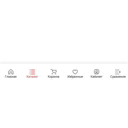
Главная
Каталог
Корзина
Избранные
Кабинет
Сравнение
Интернет-магазин
Компания
Каталог
Информация