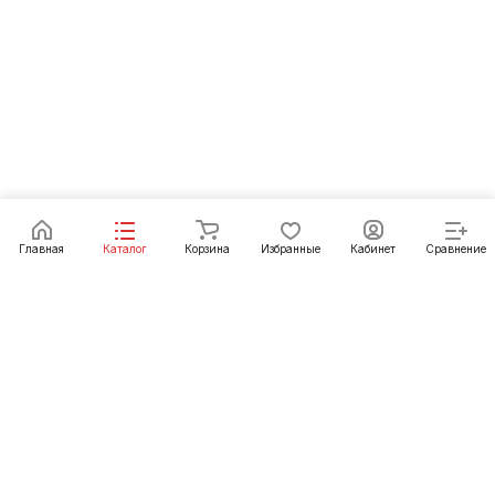
Главная
Каталог
Корзина
Избранные
Кабинет
Сравнение
Интернет-магазин
Компания
Каталог
Информация